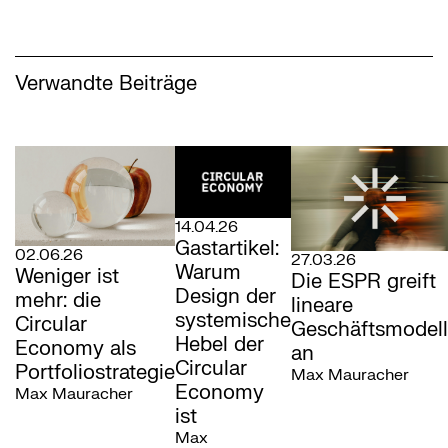
Verwandte Beiträge
14.04.26
Gastartikel:
02.06.26
27.03.26
Warum
Weniger ist
Die ESPR greift
Design der
mehr: die
lineare
systemische
Circular
Geschäftsmodel
Hebel der
Economy als
an
Circular
Portfoliostrategie
Max Mauracher
Economy
Max Mauracher
ist
Max