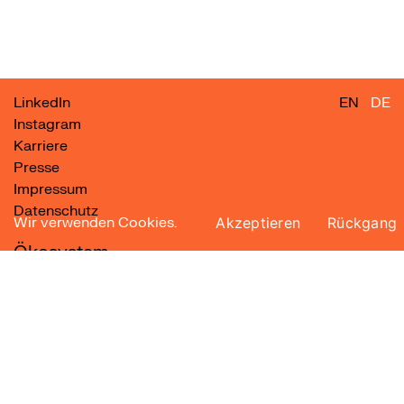
LinkedIn
EN
DE
Instagram
Karriere
Presse
Impressum
Datenschutz
Wir verwenden Cookies.
Akzeptieren
Rückgang
Ökosystem
B Corp Zertifizierung
Berlin Design
BNW
Circular Berlin
Ethical Agency Alliance
sustainable natives