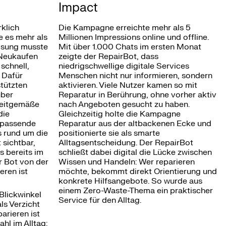
Impact
rklich
Die Kampagne erreichte mehr als 5
e es mehr als
Millionen Impressions online und offline.
Lösung musste
Mit über 1.000 Chats im ersten Monat
 Neukaufen
zeigte der RepairBot, dass
schnell,
niedrigschwellige digitale Services
 Dafür
Menschen nicht nur informieren, sondern
stützten
aktivieren. Viele Nutzer kamen so mit
über
Reparatur in Berührung, ohne vorher aktiv
zeitgemäße
nach Angeboten gesucht zu haben.
die
Gleichzeitig holte die Kampagne
t passende
Reparatur aus der altbackenen Ecke und
s rund um die
positionierte sie als smarte
sichtbar,
Alltagsentscheidung. Der RepairBot
 bereits im
schließt dabei digital die Lücke zwischen
r Bot von der
Wissen und Handeln: Wer reparieren
eren ist
möchte, bekommt direkt Orientierung und
konkrete Hilfsangebote. So wurde aus
einem Zero-Waste-Thema ein praktischer
Blickwinkel
Service für den Alltag.
ls Verzicht
arieren ist
hl im Alltag: