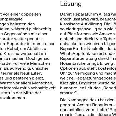
Lösung
t vor einer doppelten
Damit Reparatur im Alltag wi
ng: Illegale
anschlussfähig wird, braucht
ngen belasten den
klassische Aufklärung. Die 
Raum, während gleichzeitig
so niedrigschwellig sein wie
te Gegenstände mit einer
auf Plattformen wie Amazon: 
aratur weiter genutzt
einfach und direkt verfügbar.
n. Reparatur ist damit einer
entwickelten wir einen KI-ge
en Hebel, um Abfälle zu
RepairBot für Neukölln, der 
 Kreislaufwirtschaft im
WhatsApp funktioniert und 
bar zu machen. Doch genau
Reparaturberatung direkt in 
e Hürde: Für viele Menschen
Hosentasche bringt. Er zeig
en als aufwendig, unsicher
Optionen auf, steht kostenlo
 teurer als Neukaufen.
Uhr zur Verfügung und macht 
s Bild bestehen bleibt,
welche Reparaturangebote es
o Waste vor allem Menschen,
Kiez gibt. Begleitet wurde de
ts intensiv mit Nachhaltigkeit
humorvollen Leitidee „Repari
 statt in der Mitte der
smarter“.
 anzukommen.
Die Kampagne dazu hat den 
gedreht. Anstatt Reparieren a
darzustellen, vermittelte “Rep
smarter” es als die klügere Wa