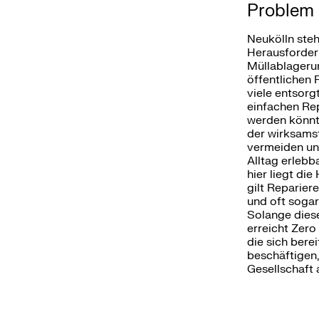
Problem
Neukölln steh
Herausforderu
Müllablageru
öffentlichen 
viele entsorg
einfachen Rep
werden könnte
der wirksamst
vermeiden und
Alltag erleb
hier liegt di
gilt Reparier
und oft sogar
Solange diese
erreicht Zer
die sich berei
beschäftigen,
Gesellschaft