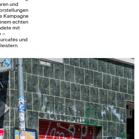
aren und
orstellungen
Die Kampagne
einem echten
ndete mit
 –
turcafés und
eistern.