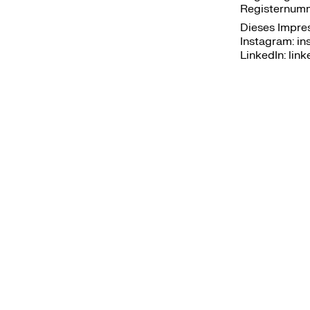
Registernum
Dieses Impres
Instagram:
in
LinkedIn:
lin