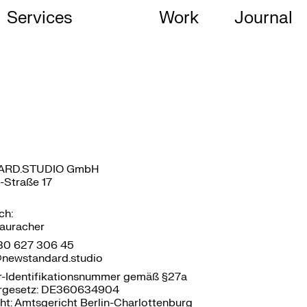
Services
Work
Journal
ARD.STUDIO GmbH
-Straße 17
ch:
auracher
 30 627 306 45
t@newstandard.studio
-Identifikationsnummer gemäß §27a
rgesetz: DE360634904
ht: Amtsgericht Berlin-Charlottenburg